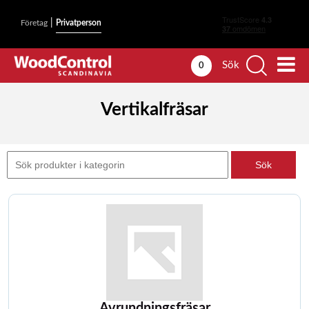
|
Företag
Privatperson
Sök
0
Vertikalfräsar
Avrundningsfräsar