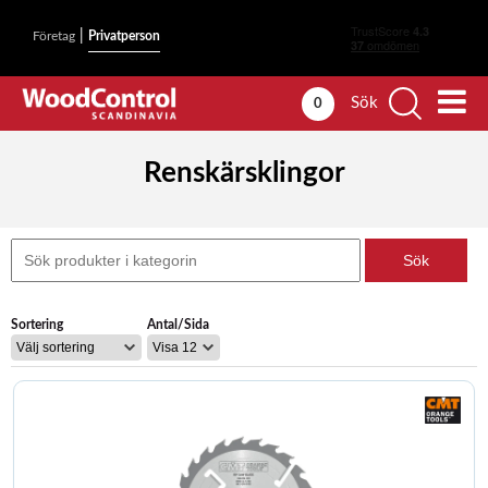
|
Företag
Privatperson
Sök
0
Renskärsklingor
Sortering
Antal/Sida