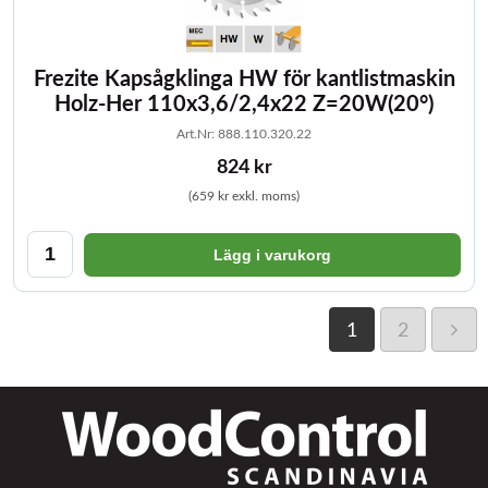
Frezite Kapsågklinga HW för kantlistmaskin
Holz-Her 110x3,6/2,4x22 Z=20W(20°)
Art.Nr: 888.110.320.22
824 kr
(659 kr exkl. moms)
Lägg i varukorg
1
2