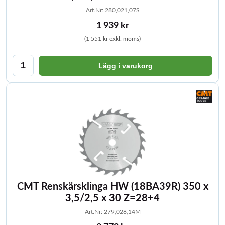
Art.Nr: 280,021,07S
1 939 kr
(1 551 kr exkl. moms)
Lägg i varukorg
CMT Renskärsklinga HW (18BA39R) 350 x
3,5/2,5 x 30 Z=28+4
Art.Nr: 279,028,14M