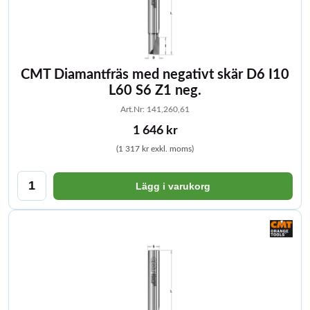
CMT Diamantfräs med negativt skär D6 I10
L60 S6 Z1 neg.
Art.Nr: 141,260,61
1 646 kr
(1 317 kr exkl. moms)
Lägg i varukorg