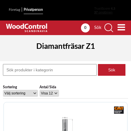
|
Företag
Privatperson
Sök
0
Diamantfräsar Z1
Sortering
Antal/Sida