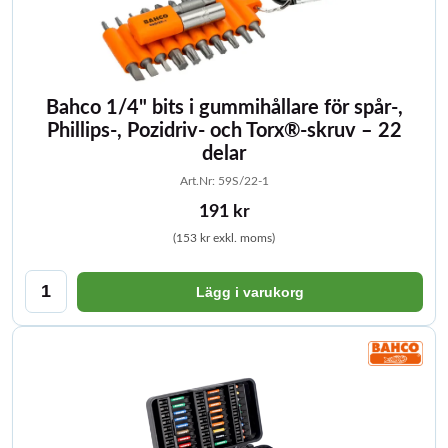
Bahco 1/4" bits i gummihållare för spår-,
Phillips-, Pozidriv- och Torx®-skruv – 22
delar
Art.Nr: 59S/22-1
191 kr
(153 kr exkl. moms)
Lägg i varukorg