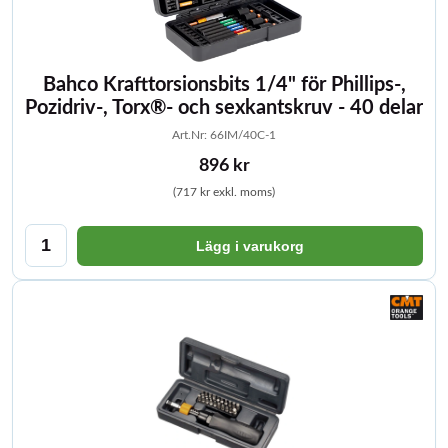
Bahco Krafttorsionsbits 1/4" för Phillips-,
Pozidriv-, Torx®- och sexkantskruv - 40 delar
Art.Nr: 66IM/40C-1
896 kr
(717 kr exkl. moms)
Lägg i varukorg