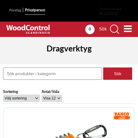
|
Företag
Privatperson
Sök
0
Dragverktyg
Sortering
Antal/Sida