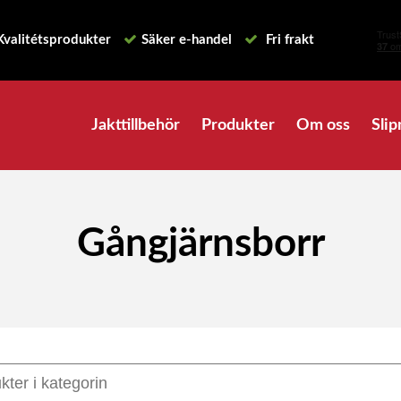
Kvalitétsprodukter
Säker e-handel
Fri frakt
Jakttillbehör
Produkter
Om oss
Slip
Gångjärnsborr