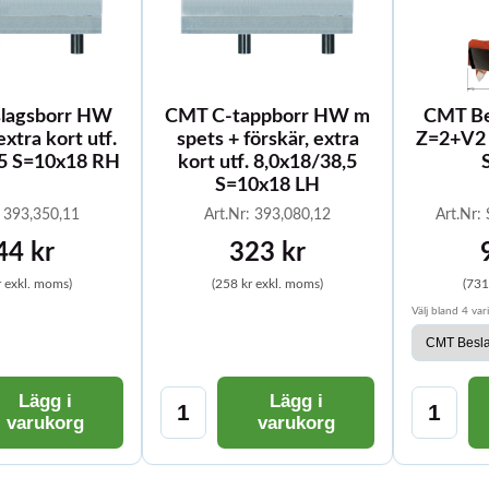
lagsborr HW
CMT C-tappborr HW m
CMT Be
xtra kort utf.
spets + förskär, extra
Z=2+V2 
,5 S=10x18 RH
kort utf. 8,0x18/38,5
S=10x18 LH
: 393,350,11
Art.Nr: 393,080,12
Art.Nr:
44 kr
323 kr
r exkl. moms)
(258 kr exkl. moms)
(731
Välj bland 4 var
Lägg i
Lägg i
varukorg
varukorg