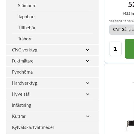
5
Stämborr
(422 k
Tappborr
Välj bland 46 varia
Tillbehör
Träborr
CNC verktyg
Fuktmätare
Fyndhörna
Handverktyg
Hyvelstål
Infästning
Kuttrar
Kylvätska/tvättmedel