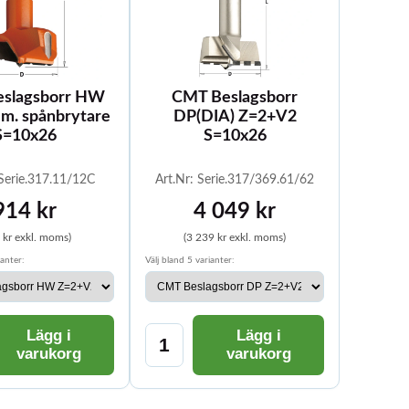
slagsborr HW
CMT Beslagsborr
m. spånbrytare
DP(DIA) Z=2+V2
S=10x26
S=10x26
 Serie.317.11/12C
Art.Nr: Serie.317/369.61/62
914 kr
4 049 kr
 kr exkl. moms)
(3 239 kr exkl. moms)
ianter:
Välj bland 5 varianter:
Lägg i
Lägg i
varukorg
varukorg