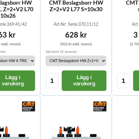
lagsborr HW
CMT Beslagsborr HW
CMT 
, Z=2+V2 L70
Z=2+V2 L77 S=10x30
=10x26
erie.369.41/42
Art.Nr: Serie.370.11/12
Art
63 kr
628 kr
3
r exkl. moms)
(502 kr exkl. moms)
(2 70
nter:
Välj bland 10 varianter:
Lägg i
Lägg i
varukorg
varukorg