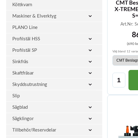
CMT Bes
Köttkvarn
X-TREME
S
Maskiner & Elverktyg
Art.Nr: S
PLANO Line
8
Profilstål HSS
(690 k
Profilstål SP
Välj bland 12 varia
Sinkfräs
Skaftfräsar
Skyddsutrustning
Slip
Sågblad
Sågklingor
Tillbehör/Reservdelar