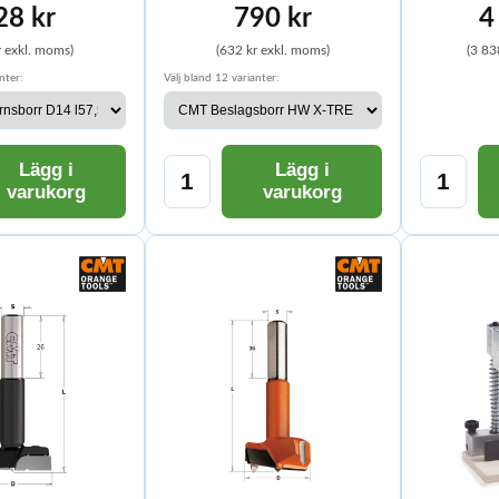
28 kr
790 kr
4
r exkl. moms)
(632 kr exkl. moms)
(3 83
nter:
Välj bland 12 varianter:
Lägg i
Lägg i
varukorg
varukorg