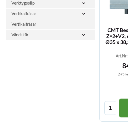
Verktygsslip
Vertikalfräsar
Vertikalfräsar
CMT Bes
Vändskär
Z=2+V2, e
Ø35 x 38
Art.Nr
8
(675 k