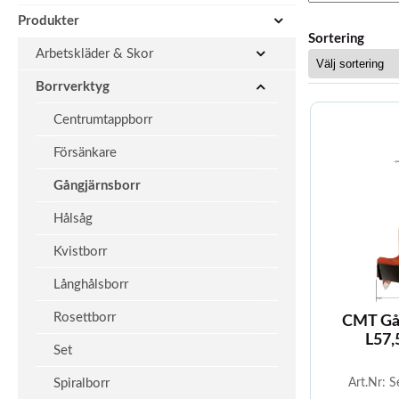
Produkter
Sortering
Arbetskläder & Skor
Borrverktyg
Centrumtappborr
Försänkare
Gångjärnsborr
Hålsåg
Kvistborr
Långhålsborr
Rosettborr
CMT Gå
L57,
Set
Spiralborr
Art.Nr: S