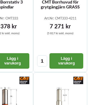
Borrstativ 3
CMT Borrhuvud för
spindlar
grytgångjärn GRASS
.Nr: CMT333
Art.Nr: CMT333-4211
 378 kr
7 271 kr
2 kr exkl. moms)
(5 817 kr exkl. moms)
Lägg i
Lägg i
varukorg
varukorg