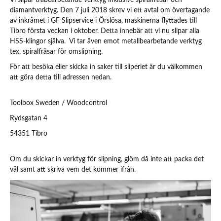
Vi slipar träbearbetande verktyg inklusive spiralfräsar och
diamantverktyg. Den 7 juli 2018 skrev vi ett avtal om övertagande
av inkråmet i GF Slipservice i Örslösa, maskinerna flyttades till
Tibro första veckan i oktober. Detta innebär att vi nu slipar alla
HSS-klingor själva. Vi tar även emot metallbearbetande verktyg
tex. spiralfräsar för omslipning.
För att besöka eller skicka in saker till sliperiet är du välkommen
att göra detta till adressen nedan.
Toolbox Sweden / Woodcontrol
Rydsgatan 4
54351 Tibro
Om du skickar in verktyg för slipning, glöm då inte att packa det
väl samt att skriva vem det kommer ifrån.