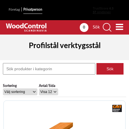
|
Företag
Privatperson
Sök
0
Profilstål verktygsstål
Sortering
Antal/Sida