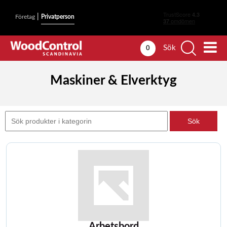
|
Företag
Privatperson
Sök
0
Maskiner & Elverktyg
Arbetsbord