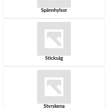
Spännhylsor
Sticksåg
Styrskena