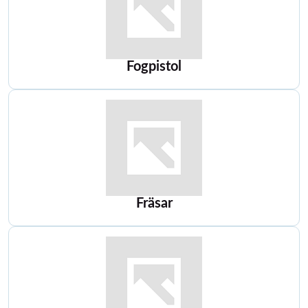
Fogpistol
Fräsar