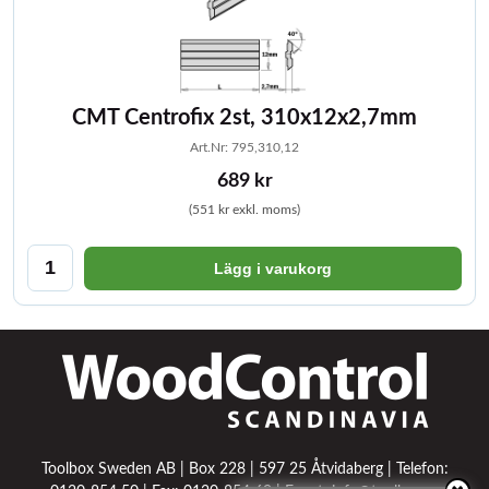
CMT Centrofix 2st, 310x12x2,7mm
Art.Nr: 795,310,12
689 kr
(551 kr exkl. moms)
Lägg i varukorg
Toolbox Sweden AB | Box 228 | 597 25 Åtvidaberg | Telefon: