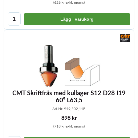
(626 kr exkl. moms)
Lägg i varukorg
CMT Skriftfräs med kullager S12 D28 I19
60⁰ L63,5
Art.Nr: 949,502,11B
898 kr
(718 kr exkl. moms)