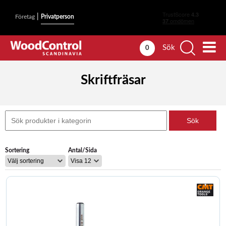
|
Företag
Privatperson
Sök
0
Skriftfräsar
Sortering
Antal/Sida