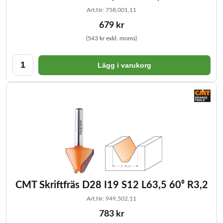
Art.Nr: 758,001,11
679 kr
(543 kr exkl. moms)
Lägg i varukorg
CMT Skriftfräs D28 I19 S12 L63,5 60⁰ R3,2
Art.Nr: 949,502,11
783 kr