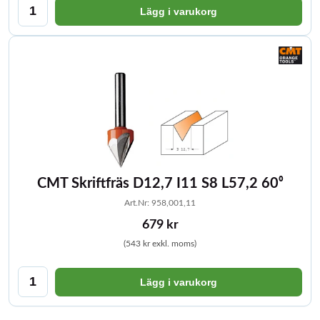
Lägg i varukorg
CMT Skriftfräs D12,7 I11 S8 L57,2 60⁰
Art.Nr: 958,001,11
679 kr
(543 kr exkl. moms)
Lägg i varukorg