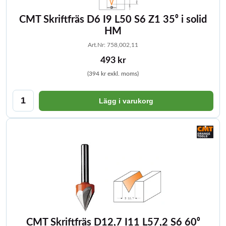
CMT Skriftfräs D6 I9 L50 S6 Z1 35⁰ i solid
HM
Art.Nr: 758,002,11
493 kr
(394 kr exkl. moms)
Lägg i varukorg
CMT Skriftfräs D12,7 I11 L57,2 S6 60⁰