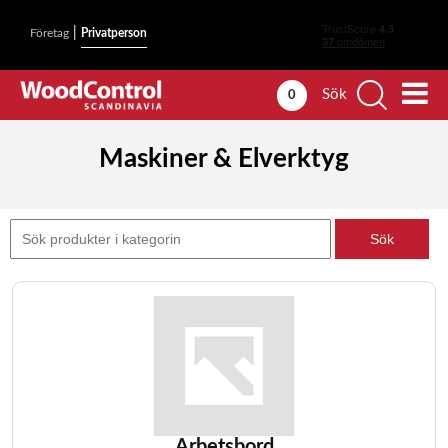
|
Företag
Privatperson
Sök
0
Maskiner & Elverktyg
Arbetsbord