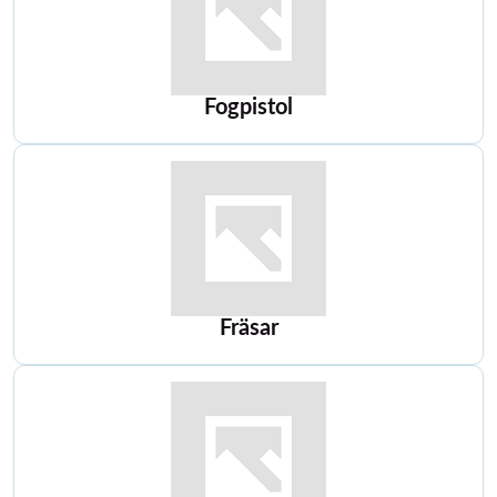
Fogpistol
Fräsar