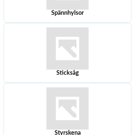
Spännhylsor
Sticksåg
Styrskena