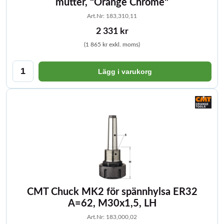
mutter, "Orange Chrome"
Art.Nr: 183,310,11
2 331 kr
(1 865 kr exkl. moms)
Lägg i varukorg
CMT Chuck MK2 för spännhylsa ER32
A=62, M30x1,5, LH
Art.Nr: 183,000,02