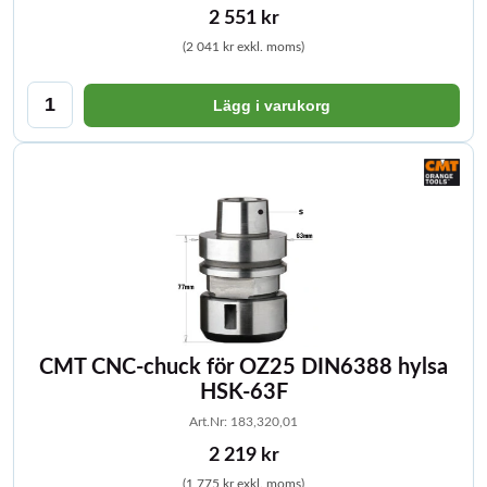
2 551 kr
(2 041 kr exkl. moms)
Lägg i varukorg
CMT CNC-chuck för OZ25 DIN6388 hylsa
HSK-63F
Art.Nr: 183,320,01
2 219 kr
(1 775 kr exkl. moms)