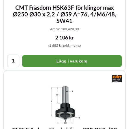
CMT Fräsdorn HSK63F för klingor max
Ø250 Ø30 x 2,2 / Ø59 A=76, 4/M6/48,
SW41
Art.Nr: 183,420,30
2 106 kr
(1 685 kr exkl. moms)
Lägg i varukorg