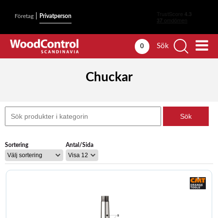
|
Företag
Privatperson
Sök
0
Chuckar
Sortering
Antal/Sida