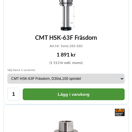
CMT HSK-63F Fräsdorn
Art.Nr: Serie.183.360
1 891 kr
(1 513 kr exkl. moms)
Välj bland 4 varianter:
Lägg i varukorg