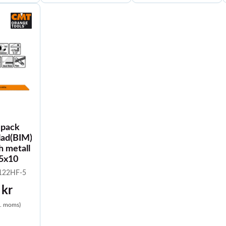
pack
lad(BIM)
h metall
5x10
1122HF-5
 kr
l. moms)