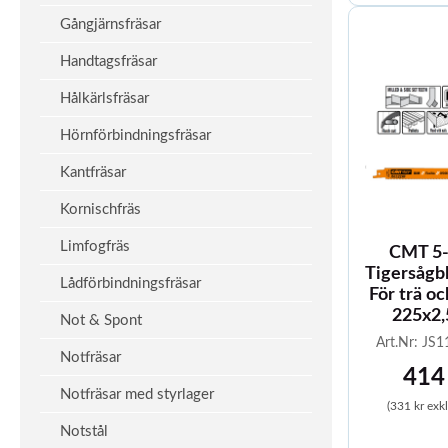
Gångjärnsfräsar
Handtagsfräsar
Hålkärlsfräsar
Hörnförbindningsfräsar
Kantfräsar
Kornischfräs
Limfogfräs
CMT 5-
Tigersågb
Lådförbindningsfräsar
För trä oc
225x2,
Not & Spont
Art.Nr: JS
Notfräsar
414
Notfräsar med styrlager
(331 kr exk
Notstål