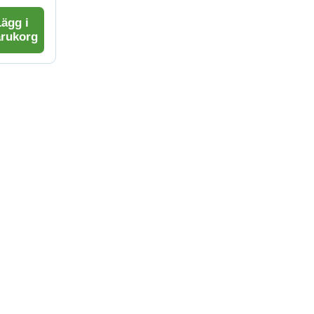
ägg i
arukorg