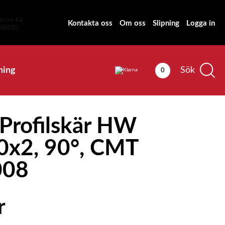
Kontakta oss
Om oss
Slipning
Logga in
ning
Sök
0
Profilskär HW
0x2, 90°, CMT
008
r