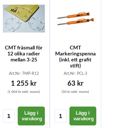
CMT fräsmall för
CMT
12 olika radier
Markeringspenna
mellan 3-25
(inkl. ett grafit
stift)
Art.Nr: TMP-R12
Art.Nr: PCL-3
1 255 kr
63 kr
(1 004 kr exkl. moms)
(50 kr exkl. moms)
Lägg i
Lägg i
varukorg
varukorg