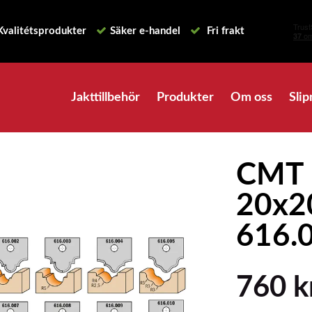
Kvalitétsprodukter
Säker e-handel
Fri frakt
Jakttillbehör
Produkter
Om oss
Slip
CMT 
20x2
616.
760 k