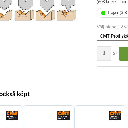
(608 kr exkl. mom
•
I lager (3-8
Välj bland 19 va
ST
 också köpt