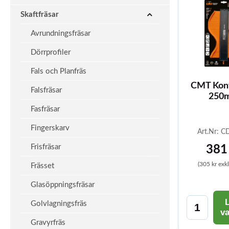
Skaftfräsar
Avrundningsfräsar
Dörrprofiler
Fals och Planfräs
CMT Kont
Falsfräsar
250
Fasfräsar
Fingerskarv
Art.Nr: 
Frisfräsar
381
(305 kr exk
Frässet
Glasöppningsfräsar
L
Golvlagningsfräs
v
Gravyrfräs