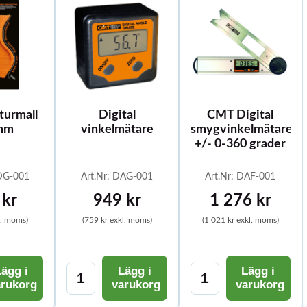
urmall
Digital
CMT Digital
mm
vinkelmätare
smygvinkelmätare
+/- 0-360 grader
CDG-001
Art.Nr: DAG-001
Art.Nr: DAF-001
 kr
949 kr
1 276 kr
l. moms)
(759 kr exkl. moms)
(1 021 kr exkl. moms)
ägg i
Lägg i
Lägg i
arukorg
varukorg
varukorg