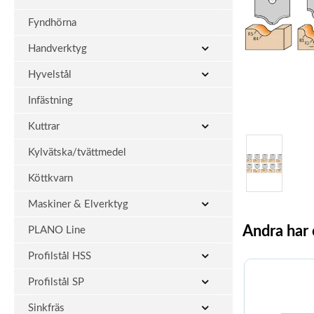
Fyndhörna
Handverktyg
Hyvelstål
Infästning
Kuttrar
Kylvätska/tvättmedel
Köttkvarn
Maskiner & Elverktyg
Andra har
PLANO Line
Profilstål HSS
Profilstål SP
Sinkfräs