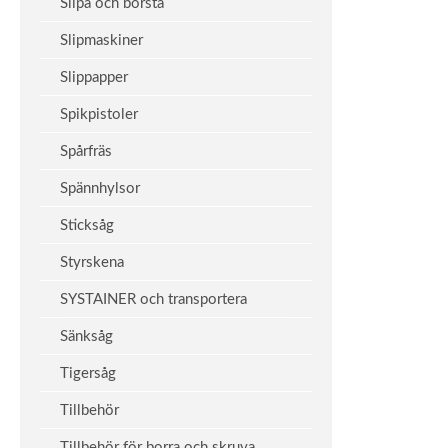
Slipa och borsta
Slipmaskiner
Slippapper
Spikpistoler
Spårfräs
Spännhylsor
Sticksåg
Styrskena
SYSTAINER och transportera
Sänksåg
Tigersåg
Tillbehör
Tillbehör för borra och skruva