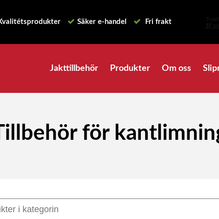
Kvalitétsprodukter
Säker e-handel
Fri frakt
Jakttillbehör
Produkter
Om oss
Slip
Tillbehör för kantlimnin