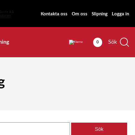
Kontakta oss
Om oss
Slipning
Logga in
ning
Sök
0
g