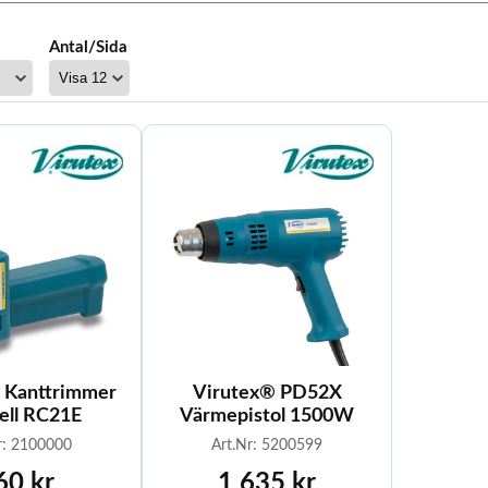
Antal/Sida
 Kanttrimmer
Virutex® PD52X
ell RC21E
Värmepistol 1500W
r: 2100000
Art.Nr: 5200599
60 kr
1 635 kr