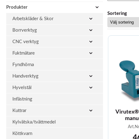
Produkter
Sortering
Arbetskläder & Skor
Borrverktyg
CNC verktyg
Fuktmätare
Fyndhörna
Handverktyg
Hyvelstål
Infästning
Kuttrar
Virutex®
manu
Kylvätska/tvättmedel
Art.N
Köttkvarn
4