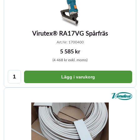
Virutex® RA17VG Spårfräs
Art.Nr: 1700400
5 585 kr
(4 468 kr exkl. moms)
Lägg i varukorg