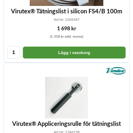
Virutex® Tätningslist i silicon FS4/B 100m
Art.Nr: 1204187
1 698 kr
(1 358 kr exkl. moms)
Lägg i varukorg
Virutex® Appliceringsrulle för tätningslist
Art.Nr: 1746158