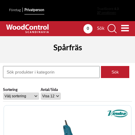
|
Företag
Privatperson
Sök
0
Spårfräs
Sortering
Antal/Sida