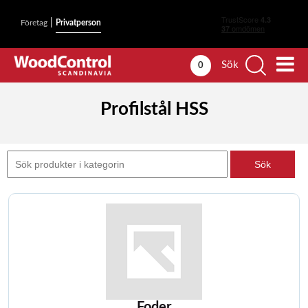
|
Företag
Privatperson
Sök
0
Profilstål HSS
Foder