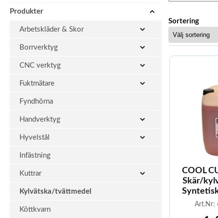
Produkter
Sortering
Arbetskläder & Skor
Borrverktyg
CNC verktyg
Fuktmätare
Fyndhörna
Handverktyg
Hyvelstål
Infästning
COOL CUT
Kuttrar
Skär/kylv
Syntetisk
Kylvätska/tvättmedel
Art.Nr
Köttkvarn