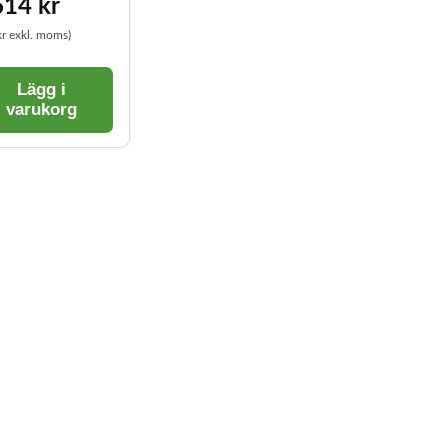
614 kr
kr exkl. moms)
Lägg i
varukorg