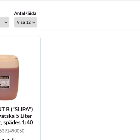
Antal/Sida
 B ("SLIPA")
ätska 5 Liter
, spädes 1:40
: 6391490050