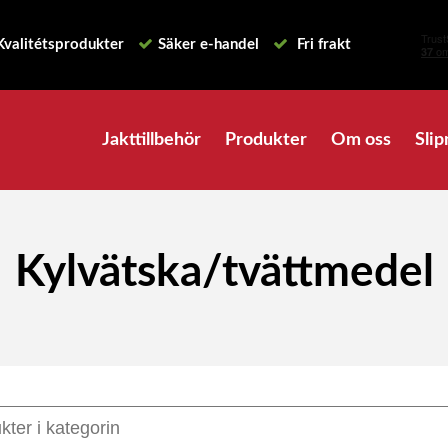
Kvalitétsprodukter
Säker e-handel
Fri frakt
Jakttillbehör
Produkter
Om oss
Slip
Kylvätska/tvättmedel