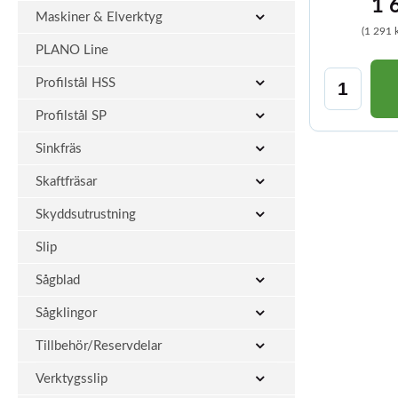
1 
Maskiner & Elverktyg
(1 291 
PLANO Line
Profilstål HSS
Profilstål SP
Sinkfräs
Skaftfräsar
Skyddsutrustning
Slip
Sågblad
Sågklingor
Tillbehör/Reservdelar
Verktygsslip