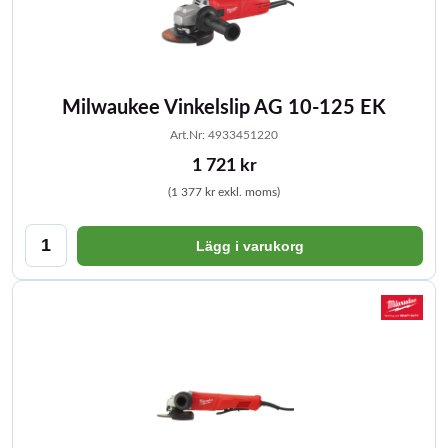
Milwaukee Vinkelslip AG 10-125 EK
Art.Nr: 4933451220
1 721 kr
(1 377 kr exkl. moms)
Lägg i varukorg