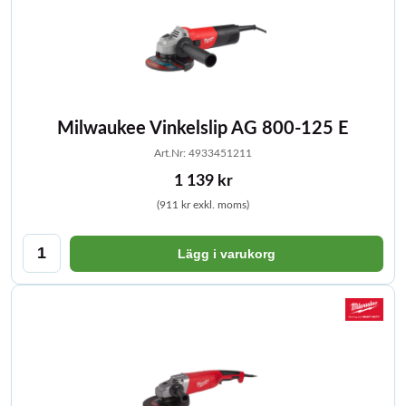
Milwaukee Vinkelslip AG 800-125 E
Art.Nr: 4933451211
1 139 kr
(911 kr exkl. moms)
Lägg i varukorg