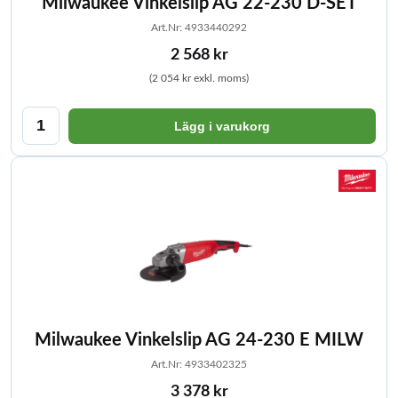
Milwaukee Vinkelslip AG 22-230 D-SET
Art.Nr: 4933440292
2 568 kr
(2 054 kr exkl. moms)
Lägg i varukorg
Milwaukee Vinkelslip AG 24-230 E MILW
Art.Nr: 4933402325
3 378 kr