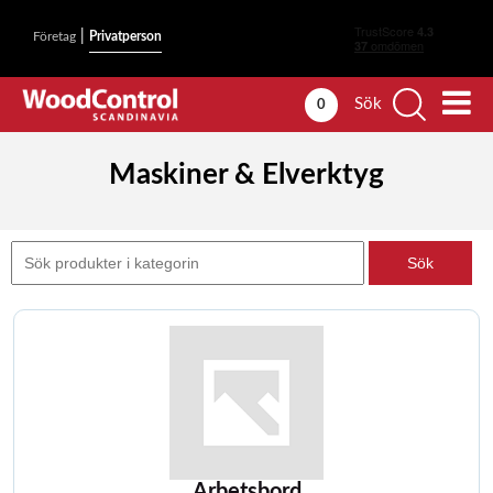
|
Företag
Privatperson
Sök
0
Maskiner & Elverktyg
Arbetsbord