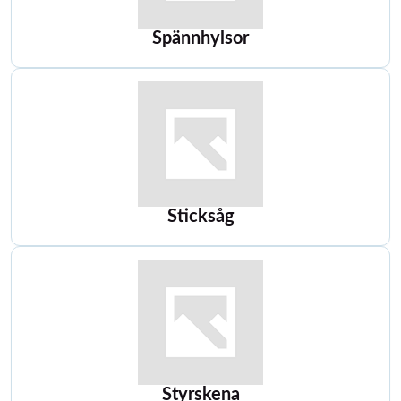
Spännhylsor
Sticksåg
Styrskena