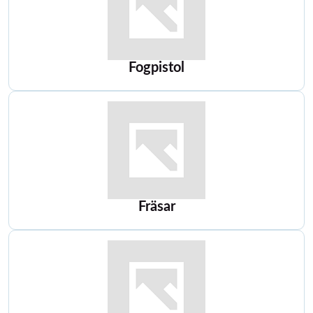
Fogpistol
Fräsar